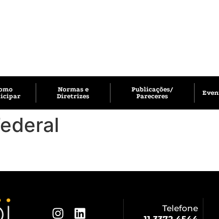
omo
Normas e
Publicações/
Even
icipar
Diretrizes
Pareceres
Federal
Telefone
11 3372 4544