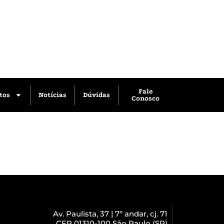
Fale
tos
Notícias
Dúvidas
Conosco
Av. Paulista, 37 | 7º andar, cj. 71
CEP 01310-100 São Paulo (SP)