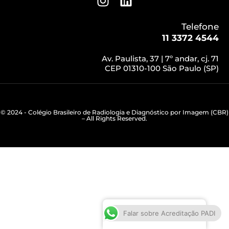
Telefone
11 3372 4544
Av. Paulista, 37 | 7º andar, cj. 71
CEP 01310-100 São Paulo (SP)
© 2024 - Colégio Brasileiro de Radiologia e Diagnóstico por Imagem (CBR)
– All Rights Reserved.
Português do Brasil
Falar sobre Acreditação PADI