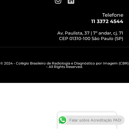
Telefone
11 3372 4544
Av. Paulista, 37 | 7º andar, cj. 71
CEP 01310-100 São Paulo (SP)
© 2024 - Colégio Brasileiro de Radiologia e Diagnóstico por Imagem (CBR)
– All Rights Reserved.
Português do Brasil
Falar sobre Acreditação PADI