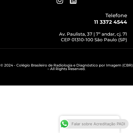
Telefone
11 3372 4544
Av. Paulista, 37 | 7º andar, cj. 71
CEP 01310-100 São Paulo (SP)
© 2024 - Colégio Brasileiro de Radiologia e Diagnóstico por Imagem (CBR)
– All Rights Reserved.
Português do Brasil
Falar sobre Acreditação PADI