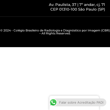
Av. Paulista, 37 | 7º andar, cj. 71
CEP 01310-100 São Paulo (SP)
© 2024 - Colégio Brasileiro de Radiologia e Diagnóstico por Imagem (CBR)
– All Rights Reserved.
Português do Brasil
Falar sobre Acreditação PADI