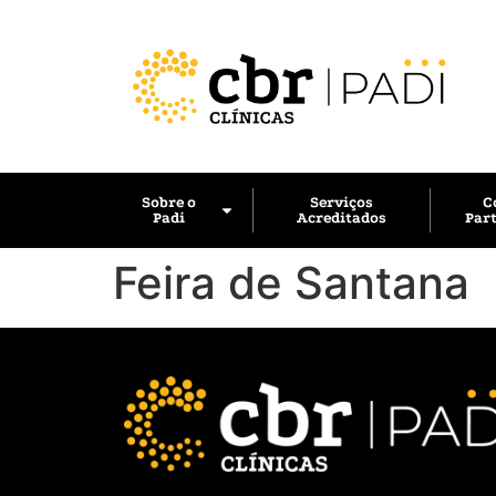
Sobre o
Serviços
C
Padi
Acreditados
Part
Feira de Santana