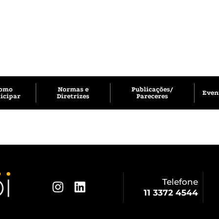
omo
Normas e
Publicações/
Even
icipar
Diretrizes
Pareceres
Telefone
11 3372 4544