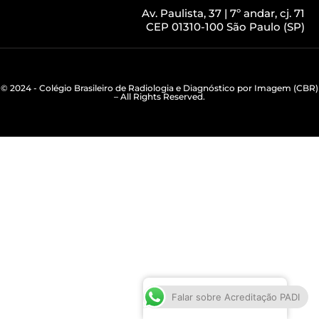
Av. Paulista, 37 | 7º andar, cj. 71
CEP 01310-100 São Paulo (SP)
© 2024 - Colégio Brasileiro de Radiologia e Diagnóstico por Imagem (CBR)
– All Rights Reserved.
Português do Brasil
Falar sobre Acreditação PADI