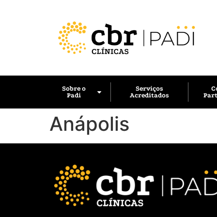
Sobre o
Serviços
C
Padi
Acreditados
Part
Anápolis