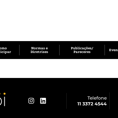
omo
Normas e
Publicações/
Even
icipar
Diretrizes
Pareceres
Telefone
11 3372 4544